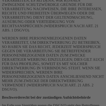
VERARBEITEN, ES SEI DENN, WIR KÖNNEN
ZWINGENDE SCHUTZWÜRDIGE GRÜNDE FÜR DIE
VERARBEITUNG NACHWEISEN, DIE IHRE INTERESSEN,
RECHTE UND FREIHEITEN ÜBERWIEGEN ODER DIE
VERARBEITUNG DIENT DER GELTENDMACHUNG,
AUSÜBUNG ODER VERTEIDIGUNG VON
RECHTSANSPRÜCHEN (WIDERSPRUCH NACH ART. 21
ABS. 1 DSGVO).
WERDEN IHRE PERSONENBEZOGENEN DATEN
VERARBEITET, UM DIREKTWERBUNG ZU BETREIBEN,
SO HABEN SIE DAS RECHT, JEDERZEIT WIDERSPRUCH
GEGEN DIE VERARBEITUNG SIE BETREFFENDER
PERSONENBEZOGENER DATEN ZUM ZWECKE
DERARTIGER WERBUNG EINZULEGEN; DIES GILT AUCH
FÜR DAS PROFILING, SOWEIT ES MIT SOLCHER
DIREKTWERBUNG IN VERBINDUNG STEHT. WENN SIE
WIDERSPRECHEN, WERDEN IHRE
PERSONENBEZOGENEN DATEN ANSCHLIESSEND NICHT
MEHR ZUM ZWECKE DER DIREKTWERBUNG
VERWENDET (WIDERSPRUCH NACH ART. 21 ABS. 2
DSGVO).
Beschwerderecht bei der zuständigen Aufsichtsbehörde
Im Falle von Verstößen gegen die DSGVO steht den Betroffenen