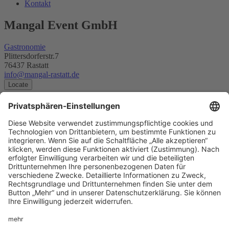
Kontakt
Mangal Event GmbH
Gastronomie
Plittersdorferstr.7
76437 Rastatt
info@mangal-rastatt.de
Locate
48.869115918184, 8.19836165
Mangal Event GmbH
Plittersdorferstr.7
76437 Rastatt
Planen Sie Ihre Route...
Footer
Cookie-Einstellungen