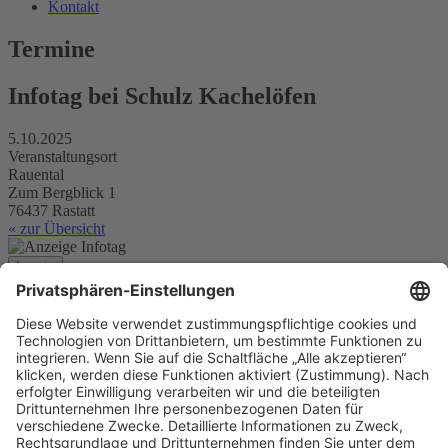
Kontakt
Termine
Infotag bei Schulz Kachelöfen
5.10.2025
Veranstaltungsort
Rauental
Zum Bergblick 1
76437 Rastatt
« zur Übersicht
Locate
Infotag bei Schulz Kachelöfen
Infotag bei Schulz Kachelöfen
Rauental
Planen Sie Ihre Route...