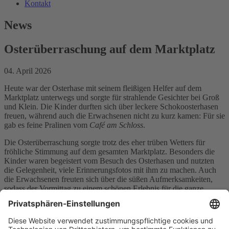
Kontakt
News
Osterüberraschung auf dem Marktplatz
04. April 2026
Heute war der Osterhase mit seinem fleißigen Helfer auf dem
Marktplatz unterwegs und sorgte für strahlende Gesichter bei Groß
und Klein. Die Kinder durften sich über leckere Schokoosterhasen
freuen, während auch die Erwachsenen nicht zu kurz kamen: Für sie
gab es feine Pralinen vom
Café am Schloss
.
Die Osterüberraschung sorgte trotz des eher trüben Wetters für
fröhliche Stimmung auf dem gesamten Marktplatz. Besonders die
Kinder waren begeistert vom Besuch des Osterhasen und nutzten
die Gelegenheit, viele Erinnerungsfotos mit ihm zu machen. Auch
die Erwachsenen freuten sich über die süßen Aufmerksamkeiten,
sodass der Vormittag zu einem schönen Erlebnis für die ganze
Familie wurde.
« zur Übersicht