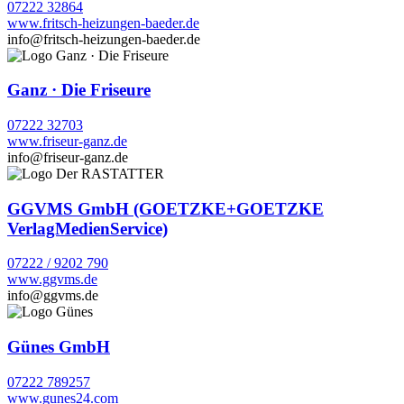
07222 32864
www.fritsch-heizungen-baeder.de
info@fritsch-heizungen-baeder.de
Ganz · Die Friseure
07222 32703
www.friseur-ganz.de
info@friseur-ganz.de
GGVMS GmbH (GOETZKE+GOETZKE
VerlagMedienService)
07222 / 9202 790
www.ggvms.de
info@ggvms.de
Günes GmbH
07222 789257
www.gunes24.com