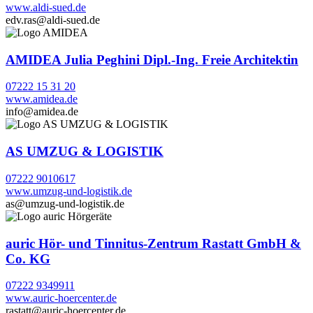
www.aldi-sued.de
edv.ras@aldi-sued.de
AMIDEA Julia Peghini Dipl.-Ing. Freie Architektin
07222 15 31 20
www.amidea.de
info@amidea.de
AS UMZUG & LOGISTIK
07222 9010617
www.umzug-und-logistik.de
as@umzug-und-logistik.de
auric Hör- und Tinnitus-Zentrum Rastatt GmbH &
Co. KG
07222 9349911
www.auric-hoercenter.de
rastatt@auric-hoercenter.de